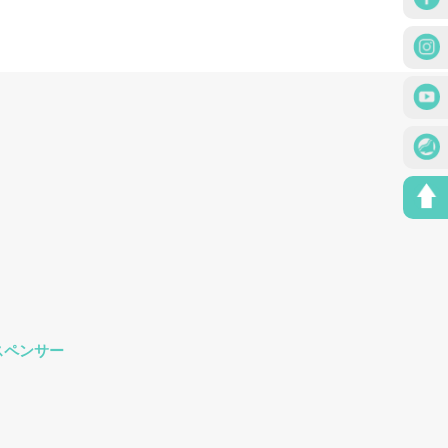
の
在
価
の
格
価
は
格
NT$59
は
で
NT$29
し
で
た。
す。
）
スペンサー