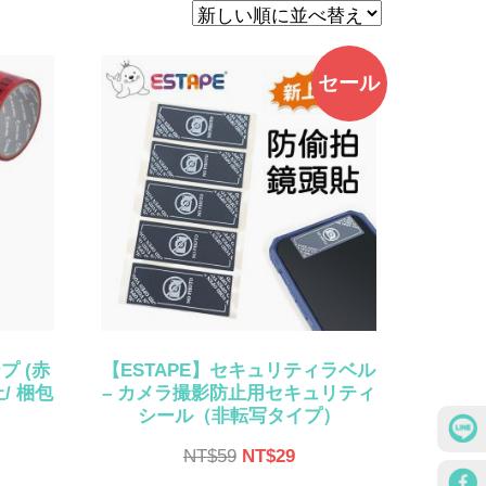
セール
プ (赤
【ESTAPE】セキュリティラベル
/ 梱包
– カメラ撮影防止用セキュリティ
シール（非転写タイプ）
元
現
NT$
59
NT$
29