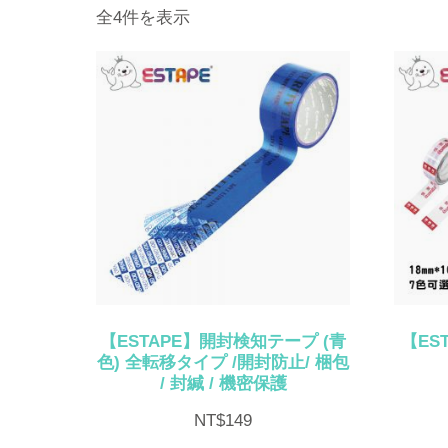
新
全4件を表示
し
い
順
【ESTAPE】開封検知テープ (青
【ES
色) 全転移タイプ /開封防止/ 梱包
/ 封緘 / 機密保護
NT$
149