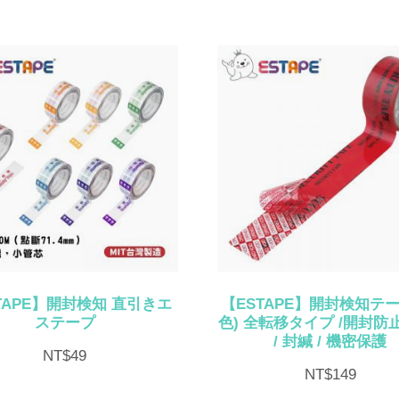
TAPE】開封検知 直引きエ
【ESTAPE】開封検知テー
ステープ
色) 全転移タイプ /開封防止
/ 封緘 / 機密保護
NT$
49
NT$
149