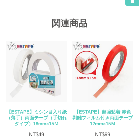
関連商品
【ESTAPE】ミシン目入り紙
【ESTAPE】超強粘着 赤色
（薄手）両面テープ（手切れ
剥離フィルム付き両面テープ
タイプ）18mm×15Ｍ
12mm×15Ｍ
NT$
49
NT$
99