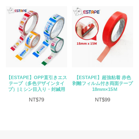
【ESTAPE】OPP直引きエス
【ESTAPE】超強粘着 赤色
テープ（多色デザインタイ
剥離フィルム付き両面テープ
プ）|ミシン目入り・封緘用
18mm×15Ｍ
NT$
79
NT$
99