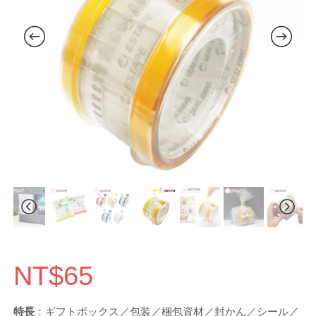
NT$
65
特長
：ギフトボックス／包装／梱包資材／封かん／シール／