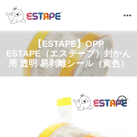
ESTAPE
【ESTAPE】OPP
ESTAPE（エステープ）封かん
用 透明 易剥離シール（黄色）