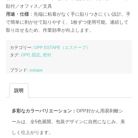
貼付／オフィス／文具
用途・仕様
：先端に粘着がなく手に貼りつきにくい設計。手
で簡単に剥がせて貼りやすく、1枚ずつ使用可能。連続して
取り出せるため、作業効率が向上します。
カテゴリー:
OPP ESTAPE（エステープ）
タグ:
OPP
,
固定
,
密封
ブランド:
estape
説明
多彩なカラーバリエーション：
OPP封かん用易剥離シ
ールは、全5色展開。包装デザインに自然になじみ、美
しく仕上がります。