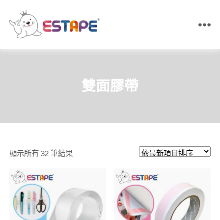
ESTAPE
王
佳
膠
帶
雙面膠帶
｜
易
撕
貼・
保
密
膠
依
顯示所有 32 筆結果
帶・
膠
最
帶
新
製
造
項
目