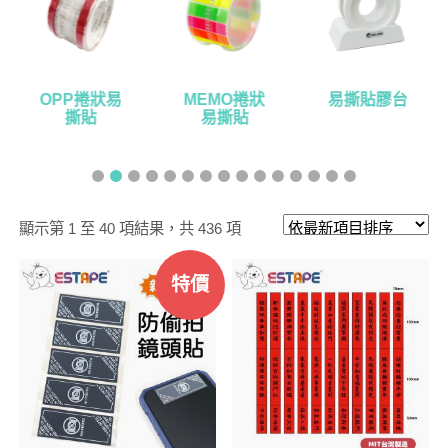
MEMO捲狀
易撕貼膠台
王佳防護膜
易撕貼
依
顯示第 1 至 40 項結果，共 436 項
最
特價
新
項
目
排
序