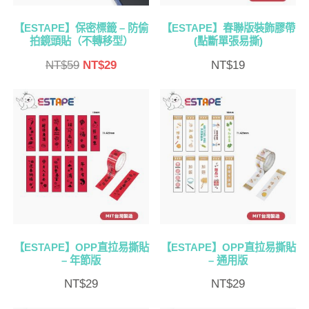
【ESTAPE】保密標籤 – 防偷
【ESTAPE】春聯版裝飾膠帶
拍鏡頭貼（不轉移型）
(點斷單張易撕)
原
目
NT$
59
NT$
29
NT$
19
始
前
價
價
格：
格：
NT$59。
NT$29。
【ESTAPE】OPP直拉易撕貼
【ESTAPE】OPP直拉易撕貼
– 年節版
– 通用版
NT$
29
NT$
29