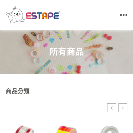
ESTAPE
王
佳
膠
帶
所有商品
｜
易
撕
貼・
保
密
膠
商品分類
帶・
膠
帶
製
造