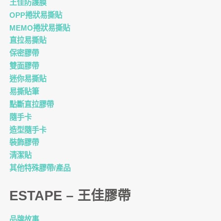
王佳防護膜
OPP捲狀易撕貼
MEMO捲狀易撕貼
直拉易撕貼
保密膠帶
雙面膠帶
迷你易撕貼
易撕貼筆
點斷直拉膠帶
隨手卡
造型隨手卡
裝飾膠帶
清潔貼
其他特殊膠帶/產品
ESTAPE – 王佳膠帶
品牌故事