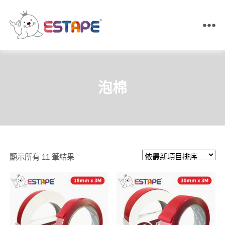
ESTAPE
王
佳
膠
帶
泡棉
｜
易
撕
貼・
保
密
膠
依
顯示所有 11 筆結果
帶・
膠
最
帶
新
製
造
項
目