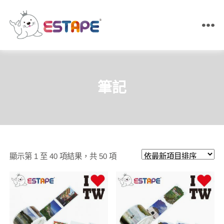
ESTAPE
王
佳
膠
帶
筆記
｜
易
撕
貼・
保
密
膠
依
顯示第 1 至 40 項結果，共 50 項
帶・
膠
最
帶
新
製
造
項
目