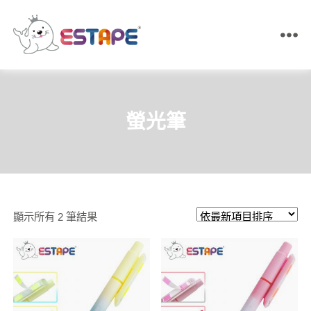
ESTAPE
王
佳
膠
帶
螢光筆
｜
易
撕
貼・
保
密
膠
依
顯示所有 2 筆結果
帶・
膠
最
帶
新
製
造
項
目