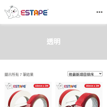
ESTAPE
王
佳
膠
帶
透明
｜
易
撕
貼・
保
密
膠
依
顯示所有 7 筆結果
帶・
膠
最
帶
新
製
造
項
目