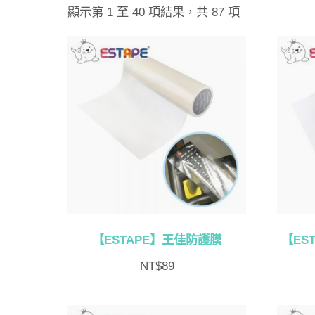
依
顯示第 1 至 40 項結果，共 87 項
最
新
項
目
排
序
【ESTAPE】王佳防護膜
【ES
NT$
89