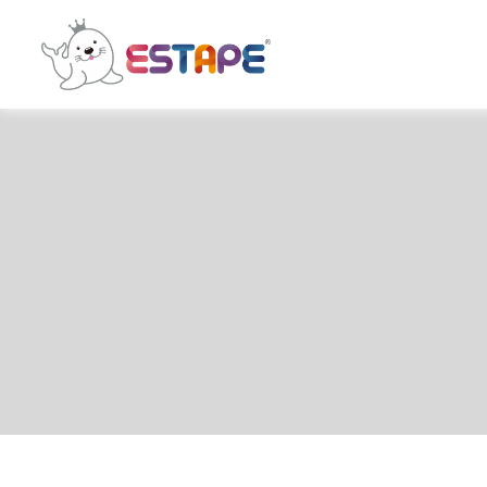
ESTAPE
王
佳
膠
帶
｜
易
撕
貼・
保
密
膠
帶・
膠
帶
製
造