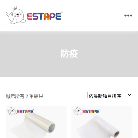
ESTAPE
王
佳
膠
帶
防疫
｜
易
撕
貼・
保
密
膠
依
顯示所有 2 筆結果
帶・
膠
最
帶
新
製
造
項
目