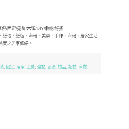
/固定/擺飾/木頭/DIY/收納/好撕
、紙張、紙板、海報、美勞、手作、海報、居家生活
黏度之居家修繕。
裝
,
固定
,
居家
,
工藝
,
強黏
,
留邊
,
禮品
,
超黏
,
高黏