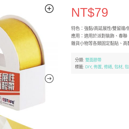
NT$
79
特色：強黏/高延展性/雙留邊/傢俱
應用：適用於派對裝飾、春聯
雜貨小物等各類固定黏貼、高
分類:
雙面膠帶
標籤:
DIY
,
佈置
,
修繕
,
包材
,
包