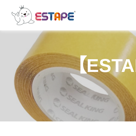
ESTAPE
王
佳
膠
帶
｜
【EST
易
撕
貼・
保
密
膠
帶・
膠
帶
製
造