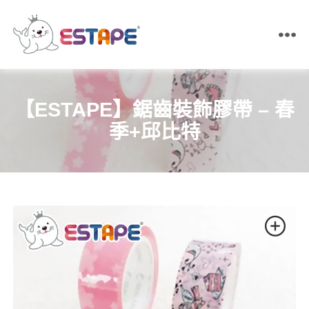
ESTAPE
王
佳
膠
【ESTAPE】鋸齒裝飾膠帶 – 春
帶
｜
季+邱比特
易
撕
貼・
保
密
膠
帶・
膠
帶
製
造