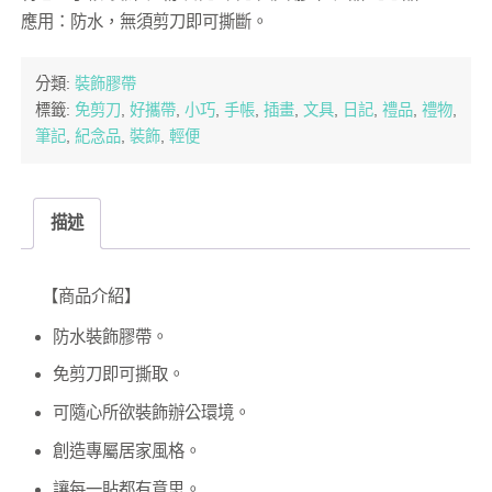
應用：防水，無須剪刀即可撕斷。
分類:
裝飾膠帶
標籤:
免剪刀
,
好攜帶
,
小巧
,
手帳
,
插畫
,
文具
,
日記
,
禮品
,
禮物
,
筆記
,
紀念品
,
裝飾
,
輕便
描述
【商品介紹】
防水裝飾膠帶。
免剪刀即可撕取。
可隨心所欲裝飾辦公環境。
創造專屬居家風格。
讓每一貼都有意思。