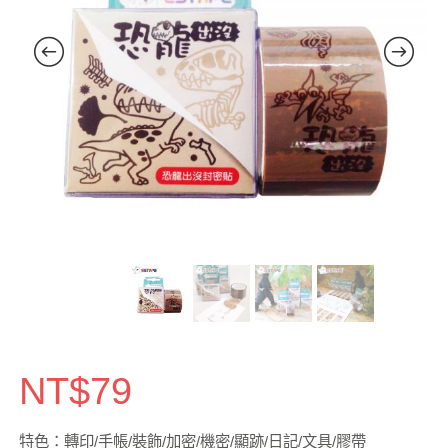
NT$
79
特色：轉印/手帳/裝飾/加密/機密/顯跡/日記/文具/膠帶