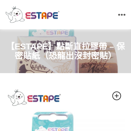
ESTAPE
王
佳
膠
【ESTAPE】點斷直拉膠帶 – 保
帶
｜
密貼紙（恐龍出沒封密貼）
易
撕
貼・
保
密
膠
帶・
膠
帶
製
造