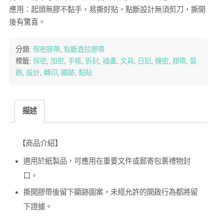
應用：起頭無膠不黏手，易撕好貼，點斷設計無須剪刀，撕開
後有驚喜。
分類:
保密膠帶
,
點斷直拉膠帶
標籤:
保密
,
加密
,
手帳
,
拆封
,
插畫
,
文具
,
日記
,
機密
,
膠帶
,
裝
飾
,
設計
,
轉印
,
顯跡
,
黏貼
描述
【商品介紹】
適用於紙製品，可應用在重要文件或郵寄包裹禮物封
口。
撕開膠帶後留下顯跡圖案，未經允許的開啟行為都將留
下證據。