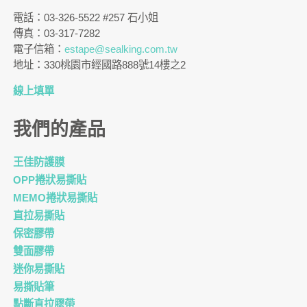
電話：03-326-5522 #257 石小姐
傳真：03-317-7282
電子信箱：
estape@sealking.com.tw
地址：330桃園市經國路888號14樓之2
線上填單
我們的產品
王佳防護膜
OPP捲狀易撕貼
MEMO捲狀易撕貼
直拉易撕貼
保密膠帶
雙面膠帶
迷你易撕貼
易撕貼筆
點斷直拉膠帶