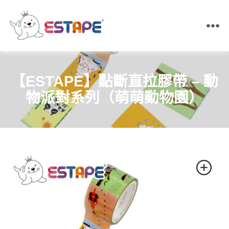
ESTAPE
王
佳
膠
【ESTAPE】點斷直拉膠帶 – 動
帶
｜
物派對系列（萌萌動物園）
易
撕
貼・
保
密
膠
帶・
膠
帶
製
造