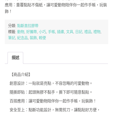
應用：重覆黏貼不傷紙，讓可愛動物陪伴你一起作手帳，玩裝
飾！
分類:
點斷直拉膠帶
標籤:
動物
,
好攜帶
,
小巧
,
手帳
,
插畫
,
文具
,
日記
,
禮品
,
禮物
,
筆記
,
紀念品
,
裝飾
,
輕便
描述
【商品介紹】
創意設計：一貼就是亮點，不容忽略的可愛動物。
隨撕即貼：起頭無膠不黏手，撕下即可隨意黏貼。
百搭應用：讓可愛動物陪伴你一起作手帳，玩裝飾！
安全至上：點斷功能設計，無需剪刀，讓黏貼好方便，