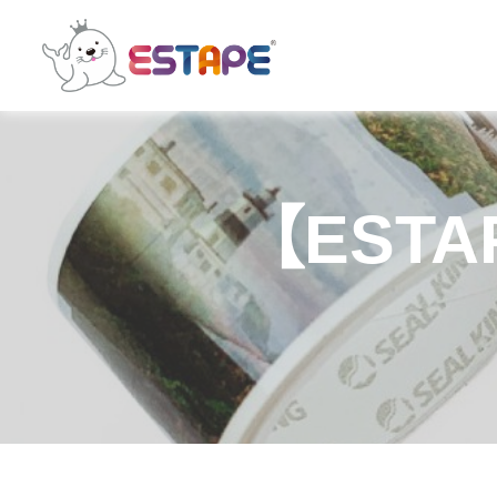
ESTAPE
王
佳
膠
帶
｜
【EST
易
撕
貼・
保
密
膠
帶・
膠
帶
製
造