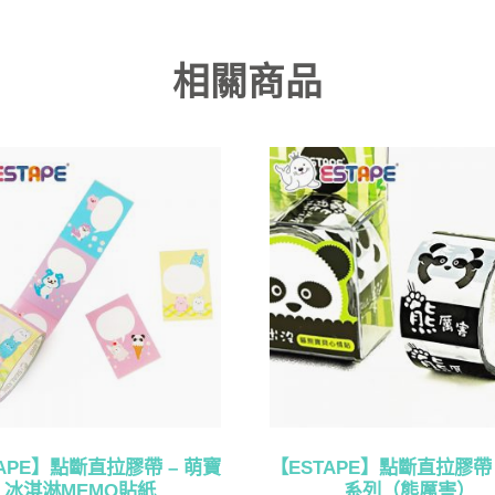
相關商品
APE】點斷直拉膠帶 – 萌寶
【ESTAPE】點斷直拉膠帶 
冰淇淋MEMO貼紙
系列（熊厲害）