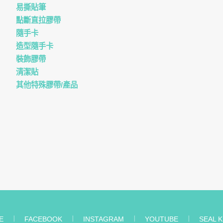
易撕貼筆
點斷直拉膠帶
隨手卡
造型隨手卡
裝飾膠帶
清潔貼
其他特殊膠帶/產品
E
︱
FACEBOOK
︱
INSTAGRAM
︱
YOUTUBE
︱
SEAL K