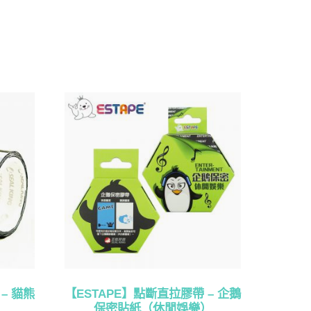
– 貓熊
【ESTAPE】點斷直拉膠帶 – 企鵝
保密貼紙（休閒娛樂）