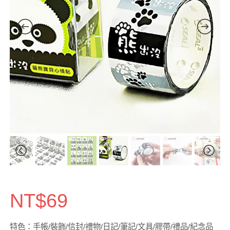
NT$
69
特色：手帳/裝飾/信封/禮物/日記/筆記/文具/膠帶/禮品/紀念品