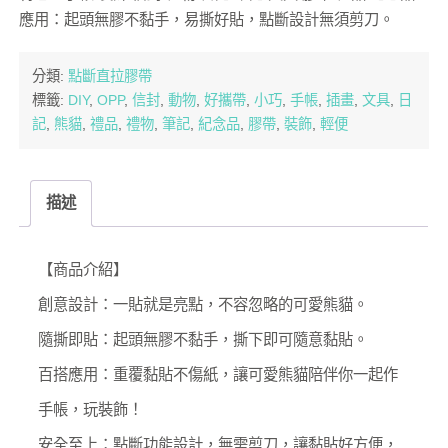
應用：起頭無膠不黏手，易撕好貼，點斷設計無須剪刀。
分類:
點斷直拉膠帶
標籤:
DIY
,
OPP
,
信封
,
動物
,
好攜帶
,
小巧
,
手帳
,
插畫
,
文具
,
日
記
,
熊貓
,
禮品
,
禮物
,
筆記
,
紀念品
,
膠帶
,
裝飾
,
輕便
描述
【商品介紹】
創意設計：一貼就是亮點，不容忽略的可愛熊貓。
隨撕即貼：起頭無膠不黏手，撕下即可隨意黏貼。
百搭應用：重覆黏貼不傷紙，讓可愛熊貓陪伴你一起作
手帳，玩裝飾！
安全至上：點斷功能設計，無需剪刀，讓黏貼好方便，