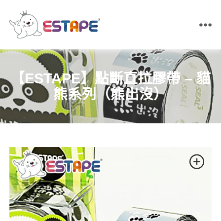
ESTAPE
王
佳
膠
【ESTAPE】點斷直拉膠帶 – 貓
帶
｜
熊系列（熊出沒）
易
撕
貼・
保
密
膠
帶・
膠
帶
製
造