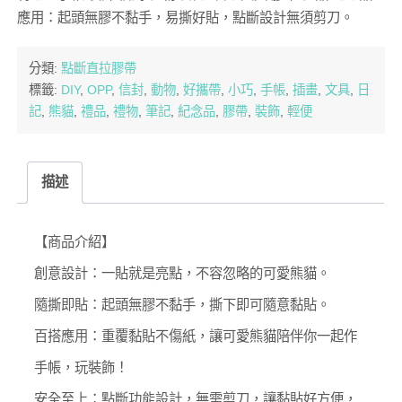
應用：起頭無膠不黏手，易撕好貼，點斷設計無須剪刀。
分類:
點斷直拉膠帶
標籤:
DIY
,
OPP
,
信封
,
動物
,
好攜帶
,
小巧
,
手帳
,
插畫
,
文具
,
日
記
,
熊貓
,
禮品
,
禮物
,
筆記
,
紀念品
,
膠帶
,
裝飾
,
輕便
描述
【商品介紹】
創意設計：一貼就是亮點，不容忽略的可愛熊貓。
隨撕即貼：起頭無膠不黏手，撕下即可隨意黏貼。
百搭應用：重覆黏貼不傷紙，讓可愛熊貓陪伴你一起作
手帳，玩裝飾！
安全至上：點斷功能設計，無需剪刀，讓黏貼好方便，