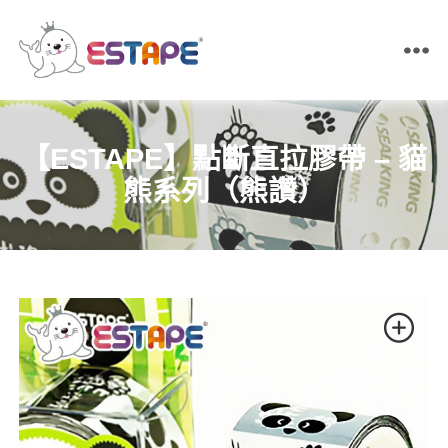
ESTAPE
王
佳
膠
【ESTAPE】點斷直拉膠帶 – 貓
帶
｜
熊系列（熊讚）
易
撕
貼・
保
密
膠
帶・
膠
帶
製
造