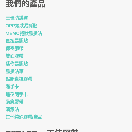
我們的產品
王佳防護膜
OPP捲狀易撕貼
MEMO捲狀易撕貼
直拉易撕貼
保密膠帶
雙面膠帶
迷你易撕貼
易撕貼筆
點斷直拉膠帶
隨手卡
造型隨手卡
裝飾膠帶
清潔貼
其他特殊膠帶/產品