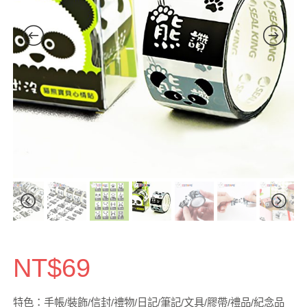
NT$
69
特色：手帳/裝飾/信封/禮物/日記/筆記/文具/膠帶/禮品/紀念品