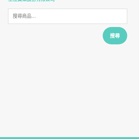
搜
尋
關
鍵
搜尋
字: