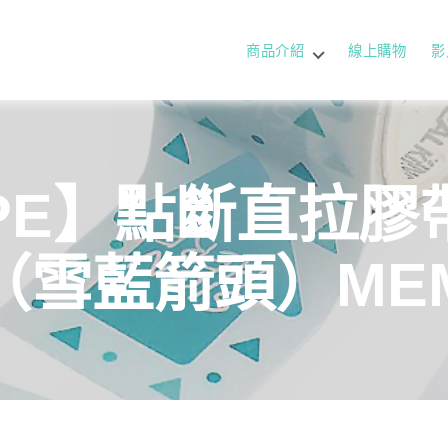
商品介紹
線上購物
影
PE】點斷直拉膠帶 
E（雪藍箭頭）ME