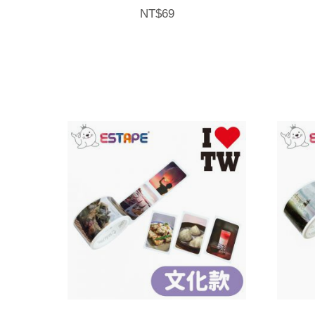
NT$
69