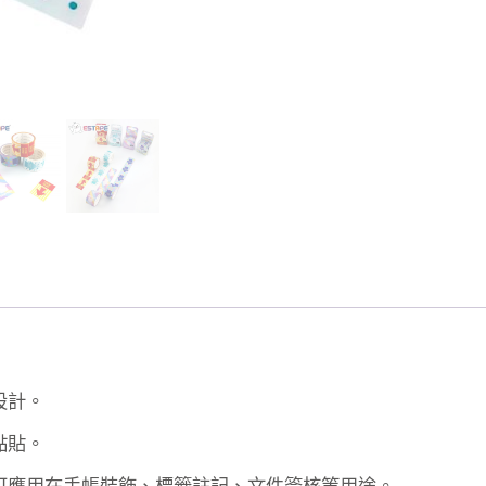
設計。
黏貼。
可應用在手帳裝飾、標籤註記、文件簽核等用途。