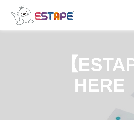
ESTAPE
王
佳
膠
帶
｜
【ESTA
易
撕
貼・
HER
保
密
膠
帶・
膠
帶
製
造