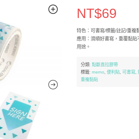
NT$
69
特色：可書寫/標籤/註記/重複黏
應用：滑順好書寫，重覆黏貼
用途。
分類:
點斷直拉膠帶
標籤:
memo
,
便利貼
,
可書寫
,
重複黏貼