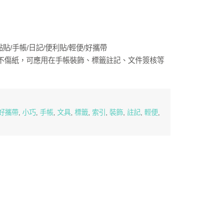
貼/手帳/日記/便利貼/輕便/好攜帶
不傷紙，可應用在手帳裝飾、標籤註記、文件簽核等
好攜帶
,
小巧
,
手帳
,
文具
,
標籤
,
索引
,
裝飾
,
註記
,
輕便
,