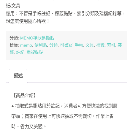
紙/文具
應用：不管是手帳註記、標籤黏貼、索引分類及建檔紀錄等，
想怎麼使用隨心所欲！
分類:
MEMO捲狀易撕貼
標籤:
memo
,
便利貼
,
分類
,
可書寫
,
手帳
,
文具
,
標籤
,
索引
,
裝
飾
,
註記
,
重複黏貼
描述
【商品介紹】
● 抽取式易撕貼用於註記，消費者可方便快速的找到膠
帶頭；商家在使用上可快速抽取不需裁切，作業上省
時、省力又美觀。