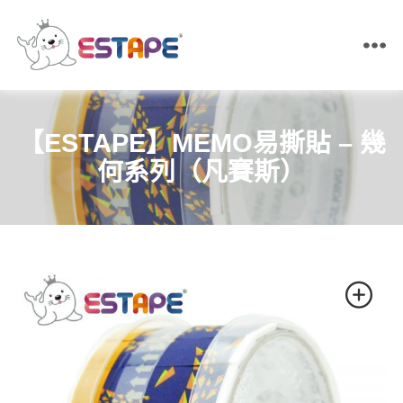
ESTAPE
王
佳
膠
【ESTAPE】MEMO易撕貼 – 幾
帶
｜
何系列（凡賽斯）
易
撕
貼・
保
密
膠
帶・
膠
帶
製
造