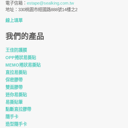
電子信箱：
estape@sealking.com.tw
地址：330桃園市經國路888號14樓之2
線上填單
我們的產品
王佳防護膜
OPP捲狀易撕貼
MEMO捲狀易撕貼
直拉易撕貼
保密膠帶
雙面膠帶
迷你易撕貼
易撕貼筆
點斷直拉膠帶
隨手卡
造型隨手卡