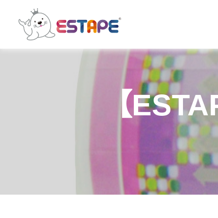
ESTAPE
王
佳
膠
帶
｜
【ESTA
易
撕
貼・
保
密
膠
帶・
膠
帶
製
造