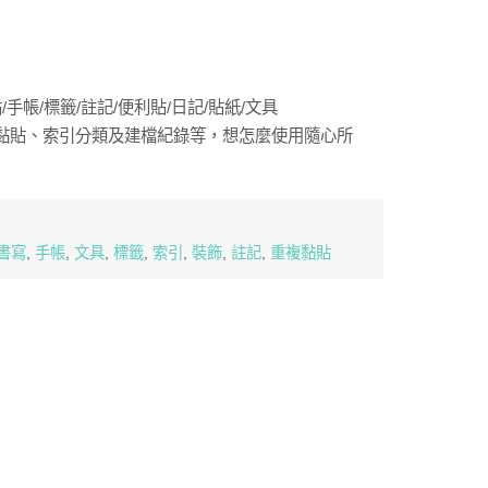
手帳/標籤/註記/便利貼/日記/貼紙/文具
黏貼、索引分類及建檔紀錄等，想怎麼使用隨心所
書寫
,
手帳
,
文具
,
標籤
,
索引
,
裝飾
,
註記
,
重複黏貼