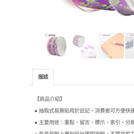
描述
【商品介紹】
● 抽取式易撕貼用於註記，消費者可方便
● 主要用途：重點、留言、標示、索引、分
● 每卷皆附上專利設計透明泡殼，不需找剪