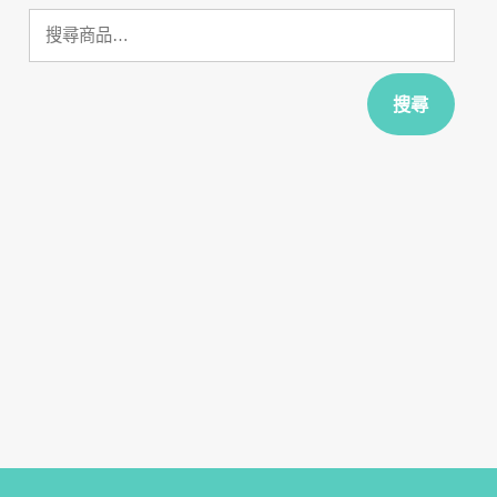
搜
尋
關
鍵
搜尋
字: