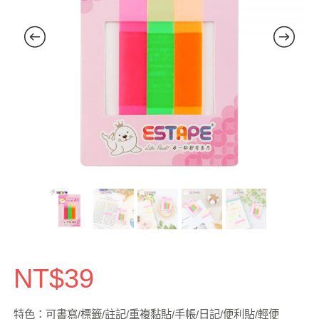
NT$
39
特色：可書寫/標籤/註記/重複黏貼/手帳/日記/便利貼/輕便