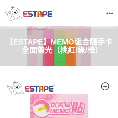
ESTAPE
王
佳
膠
【ESTAPE】MEMO組合隨手卡
帶
｜
– 全面螢光（桃紅/綠/橙）
易
撕
貼・
保
密
膠
帶・
膠
帶
製
造