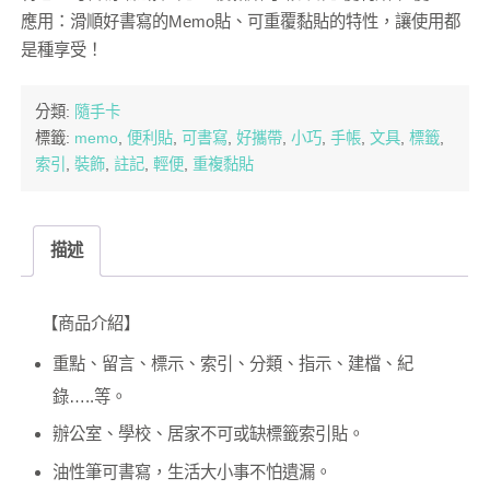
應用：滑順好書寫的Memo貼、可重覆黏貼的特性，讓使用都
是種享受！
分類:
隨手卡
標籤:
memo
,
便利貼
,
可書寫
,
好攜帶
,
小巧
,
手帳
,
文具
,
標籤
,
索引
,
裝飾
,
註記
,
輕便
,
重複黏貼
描述
【商品介紹】
重點、留言、標示、索引、分類、指示、建檔、紀
錄…..等。
辦公室、學校、居家不可或缺標籤索引貼。
油性筆可書寫，生活大小事不怕遺漏。