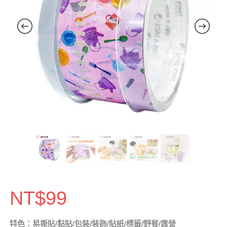
NT$
99
特色：易撕貼/黏貼/包裝/裝飾/貼紙/標籤/野餐/露營