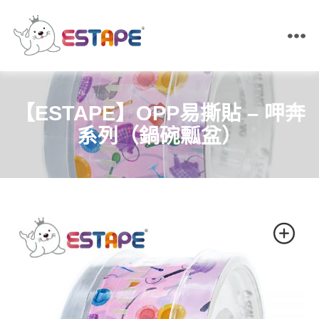
ESTAPE
王
佳
膠
【ESTAPE】OPP易撕貼 – 呷奔
帶
｜
系列（鍋碗瓢盆）
易
撕
貼・
保
密
膠
帶・
膠
帶
製
造