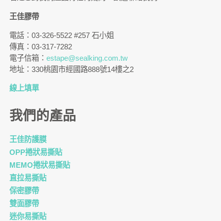
王佳膠帶
電話：03-326-5522 #257 石小姐
傳真：03-317-7282
電子信箱：
estape@sealking.com.tw
地址：330桃園市經國路888號14樓之2
線上填單
我們的產品
王佳防護膜
OPP捲狀易撕貼
MEMO捲狀易撕貼
直拉易撕貼
保密膠帶
雙面膠帶
迷你易撕貼