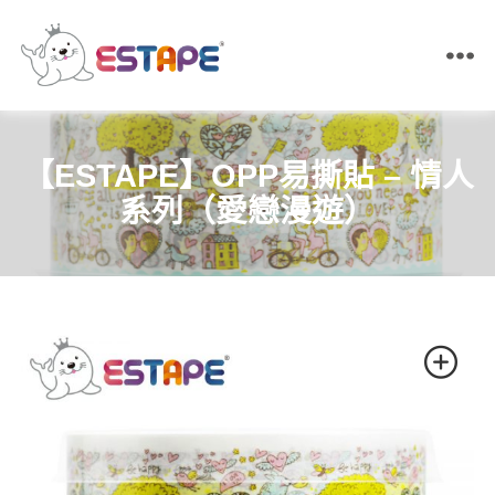
ESTAPE
王
佳
膠
【ESTAPE】OPP易撕貼 – 情人
帶
｜
系列（愛戀漫遊）
易
撕
貼・
保
密
膠
帶・
膠
帶
製
造