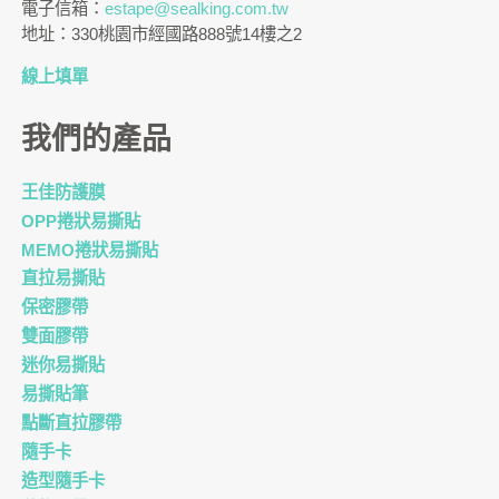
電子信箱：
estape@sealking.com.tw
地址：330桃園市經國路888號14樓之2
線上填單
我們的產品
王佳防護膜
OPP捲狀易撕貼
MEMO捲狀易撕貼
直拉易撕貼
保密膠帶
雙面膠帶
迷你易撕貼
易撕貼筆
點斷直拉膠帶
隨手卡
造型隨手卡