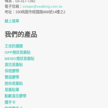
傳真：03-317-7282
電子信箱：
estape@sealking.com.tw
地址：330桃園市經國路888號14樓之2
線上填單
我們的產品
王佳防護膜
OPP捲狀易撕貼
MEMO捲狀易撕貼
直拉易撕貼
保密膠帶
雙面膠帶
迷你易撕貼
易撕貼筆
點斷直拉膠帶
隨手卡