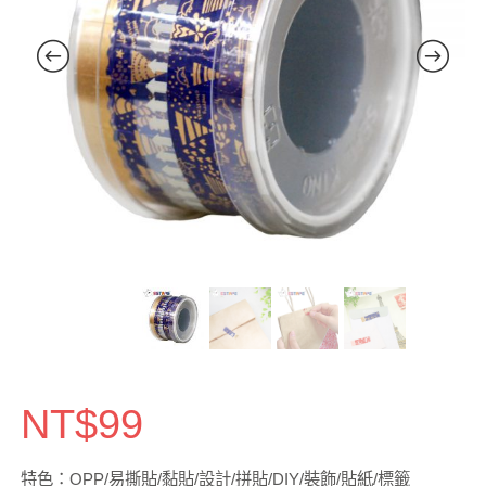
NT$
99
特色：OPP/易撕貼/黏貼/設計/拼貼/DIY/裝飾/貼紙/標籤