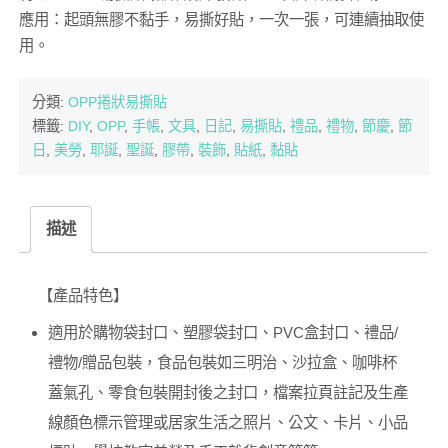
應用：起頭無膠不黏手，易撕好貼，一次一張，可連續抽取使
用。
分類:
OPP捲狀易撕貼
標籤:
DIY
,
OPP
,
手帳
,
文具
,
日記
,
易撕貼
,
禮品
,
禮物
,
節慶
,
節
日
,
美勞
,
耶誕
,
聖誕
,
膠帶
,
裝飾
,
貼紙
,
黏貼
描述
【產品特色】
適用於購物袋封口、塑膠袋封口、PVC盒封口、禮品/
禮物/贈品包裝，食品包裝如三明治、沙拉盒、咖啡杯
蓋氣孔、零食包裝開封後之封口，檔案拉頁註記及生產
線顏色標示管理或居家生活之照片、公文、卡片、小品