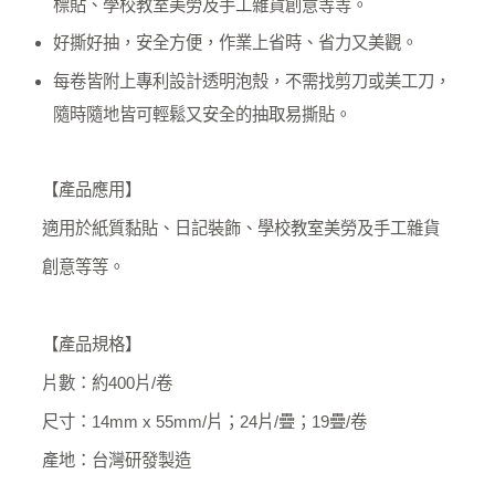
標貼、學校教室美勞及手工雜貨創意等等。
好撕好抽，安全方便，作業上省時、省力又美觀。
每卷皆附上專利設計透明泡殼，不需找剪刀或美工刀，
隨時隨地皆可輕鬆又安全的抽取易撕貼。
【產品應用】
適用於紙質黏貼、日記裝飾、學校教室美勞及手工雜貨
創意等等。
【產品規格】
片數：約400片/卷
尺寸：14mm x 55mm/片；24片/疊；19疊/卷
產地：台灣研發製造