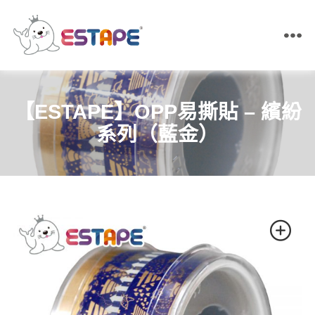
ESTAPE
王
佳
膠
【ESTAPE】OPP易撕貼 – 繽紛
帶
｜
系列（藍金）
易
撕
貼・
保
密
膠
帶・
膠
帶
製
造