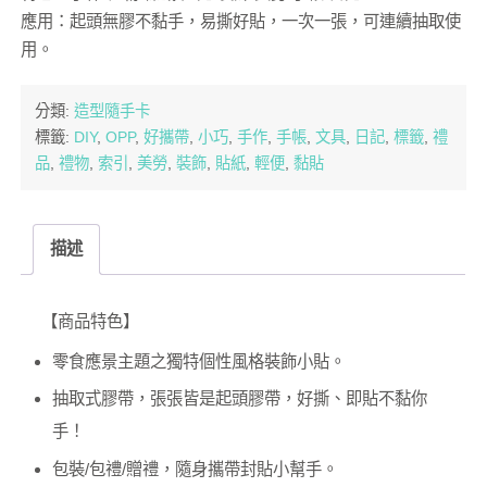
應用：起頭無膠不黏手，易撕好貼，一次一張，可連續抽取使
用。
分類:
造型隨手卡
標籤:
DIY
,
OPP
,
好攜帶
,
小巧
,
手作
,
手帳
,
文具
,
日記
,
標籤
,
禮
品
,
禮物
,
索引
,
美勞
,
裝飾
,
貼紙
,
輕便
,
黏貼
描述
【商品特色】
零食應景主題之獨特個性風格裝飾小貼。
抽取式膠帶，張張皆是起頭膠帶，好撕、即貼不黏你
手！
包裝/包禮/贈禮，隨身攜帶封貼小幫手。