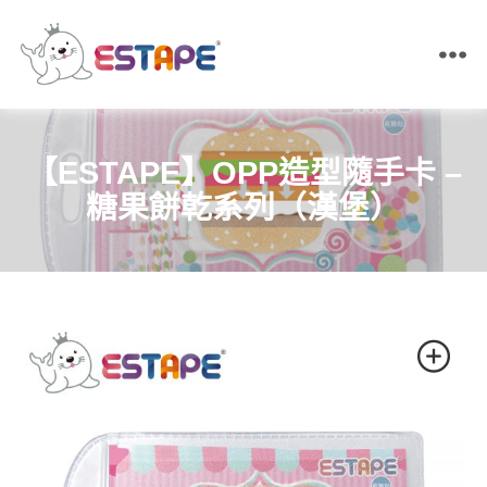
ESTAPE
王
佳
膠
【ESTAPE】OPP造型隨手卡 –
帶
｜
糖果餅乾系列（漢堡）
易
撕
貼・
保
密
膠
帶・
膠
帶
製
造