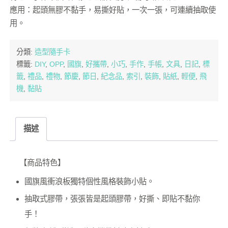
應用：起頭無膠不黏手，易撕好貼，一次一張，可連續抽取使
用。
分類:
造型隨手卡
標籤:
DIY
,
OPP
,
國旗
,
好攜帶
,
小巧
,
手作
,
手帳
,
文具
,
日記
,
標
籤
,
禮品
,
禮物
,
節慶
,
節日
,
紀念品
,
索引
,
裝飾
,
貼紙
,
輕便
,
飛
機
,
黏貼
描述
【商品特色】
國旗風衝浪板獨特個性風格裝飾小貼。
抽取式膠帶，張張皆是起頭膠帶，好撕、即貼不黏你
手！