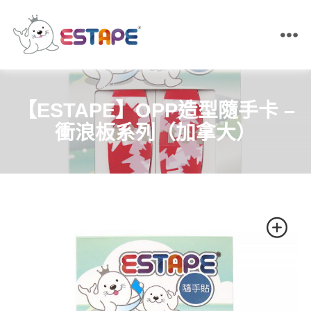
ESTAPE
王
佳
膠
【ESTAPE】OPP造型隨手卡 –
帶
｜
衝浪板系列（加拿大）
易
撕
貼・
保
密
膠
帶・
膠
帶
製
造