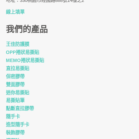
地址：330桃園市經國路888號14樓之2
線上填單
我們的產品
王佳防護膜
OPP捲狀易撕貼
MEMO捲狀易撕貼
直拉易撕貼
保密膠帶
雙面膠帶
迷你易撕貼
易撕貼筆
點斷直拉膠帶
隨手卡
造型隨手卡
裝飾膠帶