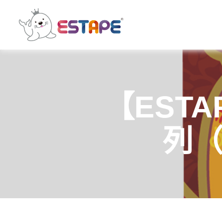
ESTAPE
王
佳
膠
帶
｜
【ESTA
易
撕
貼・
列（
保
密
膠
帶・
膠
帶
製
造