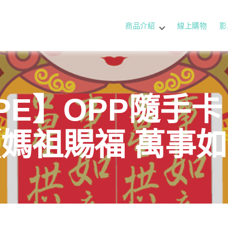
商品介紹
線上購物
影
PE】OPP隨手卡
媽祖賜福 萬事