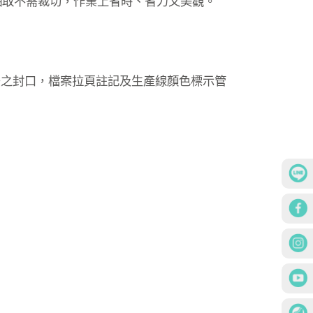
抽取不需裁切，作業上省時、省力又美觀。
後之封口，檔案拉頁註記及生產線顏色標示管