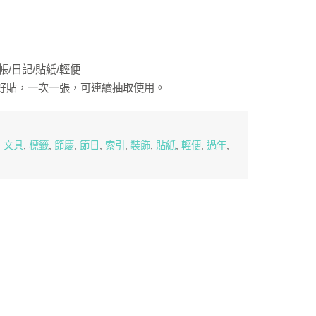
帳/日記/貼紙/輕便
好貼，一次一張，可連續抽取使用。
,
文具
,
標籤
,
節慶
,
節日
,
索引
,
裝飾
,
貼紙
,
輕便
,
過年
,