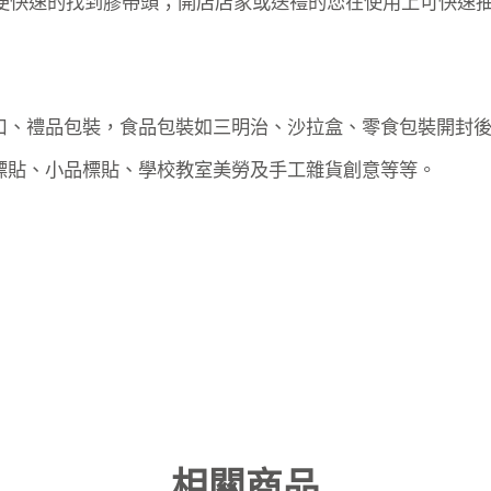
便快速的找到膠帶頭；開店店家或送禮的您在使用上可快速
封口、禮品包裝，食品包裝如三明治、沙拉盒、零食包裝開封
標貼、小品標貼、學校教室美勞及手工雜貨創意等等。
相關商品