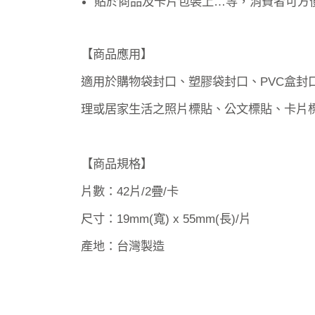
貼於商品及卡片包裝上…等，消費者可方
【商品應用】
適用於購物袋封口、塑膠袋封口、PVC盒
理或居家生活之照片標貼、公文標貼、卡片
【商品規格】
片數：42片/2疊/卡
尺寸：19mm(寬) x 55mm(長)/片
產地：台灣製造