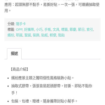
應用：起頭無膠不黏手，易撕好貼，一次一張，可連續抽取使
用。
分類:
隨手卡
標籤:
OPP
,
好攜帶
,
小巧
,
手帳
,
文具
,
標籤
,
節慶
,
節日
,
索引
,
繽紛
,
耶誕
,
聖誕
,
裝飾
,
貼紙
,
輕便
,
黏貼
描述
【商品介紹】
繽紛應景主題之獨特個性風格裝飾小貼。
抽取式膠帶，張張皆是起頭膠帶，好撕、即貼不黏你
手！
包裝、包禮、贈禮，隨身攜帶封貼小幫手。