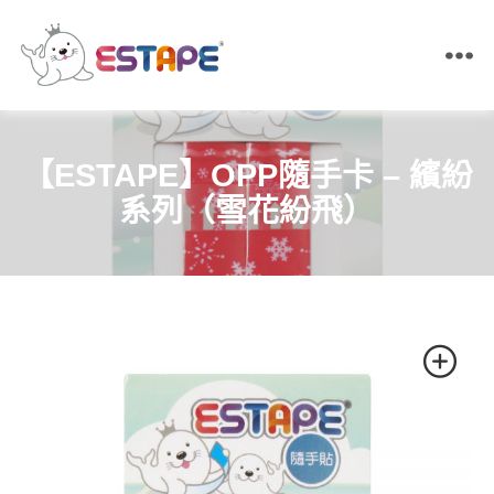
ESTAPE
王
佳
膠
【ESTAPE】OPP隨手卡 – 繽紛
帶
｜
系列（雪花紛飛）
易
撕
貼・
保
密
膠
帶・
膠
帶
製
造