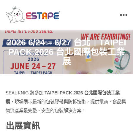
ESTAPE
王
佳
2026 6/24 – 6/27 台北｜TAIPEI
膠
帶
PACK 2026 台北國際包裝工業
｜
展
易
撕
貼・
保
密
膠
SEAL KNIG 將參加
TAIPEI PACK 2026 台北國際包裝工業
帶・
膠
展
，現場展示最新的包裝膠帶與防拆技術，提供電商、食品與
帶
製
物流產業最完整、安全的包裝解決方案。
造
出展資訊