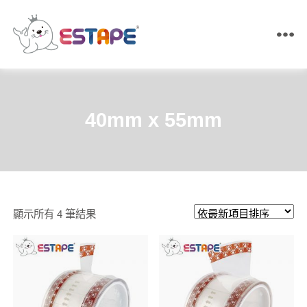
ESTAPE
王
佳
膠
帶
40mm x 55mm
｜
易
撕
貼・
保
密
膠
依
顯示所有 4 筆結果
帶・
膠
最
帶
新
製
造
項
目