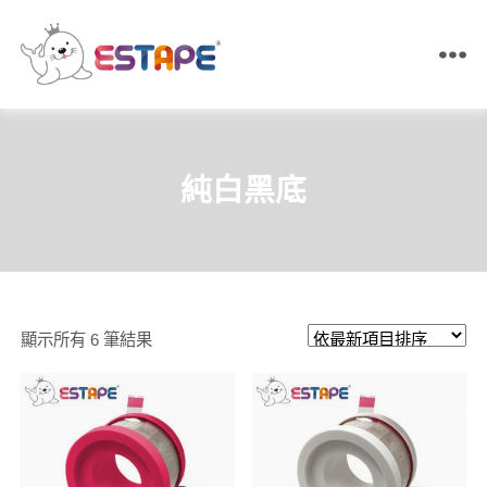
ESTAPE
王
佳
膠
帶
純白黑底
｜
易
撕
貼・
保
密
膠
依
顯示所有 6 筆結果
帶・
膠
最
帶
新
製
造
項
目